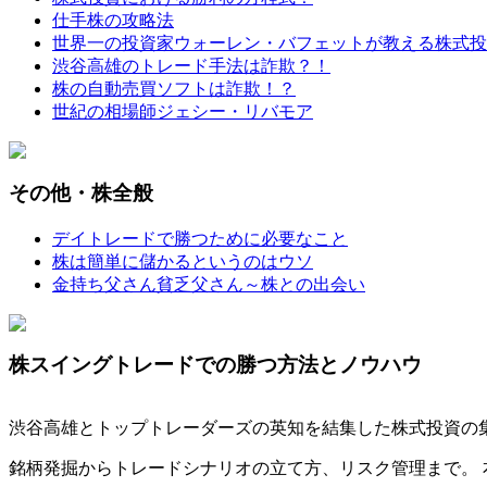
仕手株の攻略法
世界一の投資家ウォーレン・バフェットが教える株式投
渋谷高雄のトレード手法は詐欺？！
株の自動売買ソフトは詐欺！？
世紀の相場師ジェシー・リバモア
その他・株全般
デイトレードで勝つために必要なこと
株は簡単に儲かるというのはウソ
金持ち父さん貧乏父さん～株との出会い
株スイングトレードでの勝つ方法とノウハウ
渋谷高雄とトップトレーダーズの英知を結集した株式投資の
銘柄発掘からトレードシナリオの立て方、リスク管理まで。 