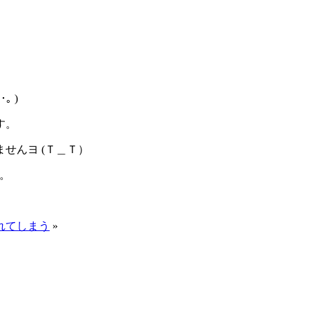
 )
す。
せんヨ (Ｔ＿Ｔ）
。
れてしまう
»