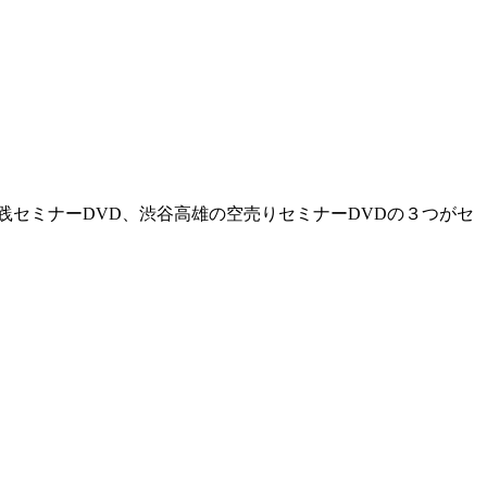
践セミナーDVD、渋谷高雄の空売りセミナーDVD
の３つがセ