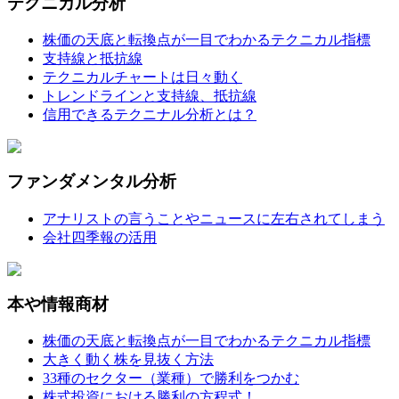
テクニカル分析
株価の天底と転換点が一目でわかるテクニカル指標
支持線と抵抗線
テクニカルチャートは日々動く
トレンドラインと支持線、抵抗線
信用できるテクニナル分析とは？
ファンダメンタル分析
アナリストの言うことやニュースに左右されてしまう
会社四季報の活用
本や情報商材
株価の天底と転換点が一目でわかるテクニカル指標
大きく動く株を見抜く方法
33種のセクター（業種）で勝利をつかむ
株式投資における勝利の方程式！